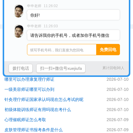
机会和职业前景，也为患者提供了更多的健康选择。
申申老师
11:26:02
你好!
针灸技术职业资格证*针灸职业资格证工作点击在线客服咨询吧
申申老师
11:26:03
最近更新
请告诉我你的手机号，或者加你手机号微信
中医针灸推拿资格证
2026-08-01
考纹绣师证需要多少钱
2026-07-17
拨打电话
扫一扫+微信号xuejiufa
累计回电98人
中医推拿的适应证
2026-07-10
哪里可以办理康复理疗师证
2026-07-10
一级美容师证哪里可以办到
2026-07-10
针灸理疗师证国家承认吗现在怎么考试的呢
2026-07-10
初级体能训练师证有用吗现在考什么
2026-07-10
心理催眠师证怎么考取
2026-07-09
皮肤管理师证书报考条件是什么
2026-07-09