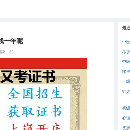
最
钱一年呢
中
考
阅读：35
中
哪
一
针
初
心
皮