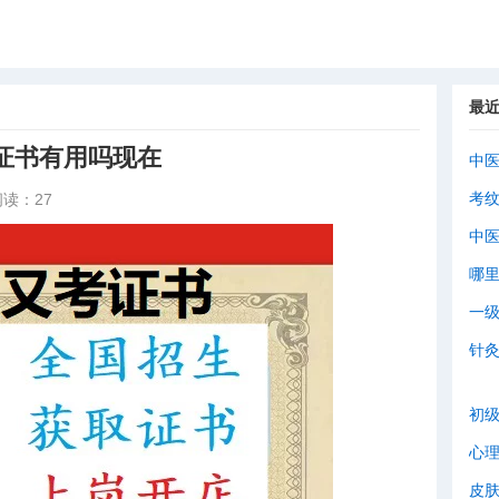
最
证书有用吗现在
中
考
阅读：27
中
哪
一
针
初
心
皮