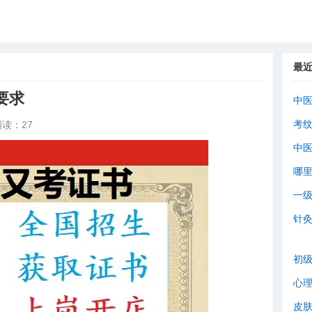
最
要求
中
考
阅读：27
中
哪
一
针
初
心
皮