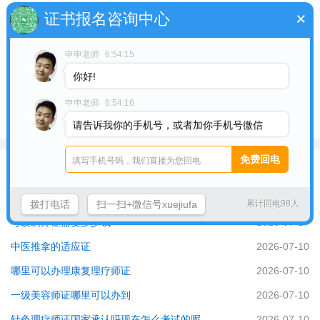
综上所述，针灸证考试是对针灸技术进行评估和认证的重要方式。
×
证书报名咨询中心
通过这一考试，考生可以证明自己在针灸学科的理论基础、穴位
学、针刺技法和临床实践等方面具备一定的专业能力。针灸证考试
申申老师
6:54:15
的通过将进一步提高针灸师的专业水平，为更多病患提供优质的中
你好!
医治疗服务。
申申老师
6:54:16
针灸证考试*针灸可以考什么证点击在线客服咨询吧
请告诉我你的手机号，或者加你手机号微信
最近更新
中医针灸推拿资格证
2026-08-01
拨打电话
扫一扫+微信号xuejiufa
累计回电98人
考纹绣师证需要多少钱
2026-07-17
中医推拿的适应证
2026-07-10
哪里可以办理康复理疗师证
2026-07-10
一级美容师证哪里可以办到
2026-07-10
针灸理疗师证国家承认吗现在怎么考试的呢
2026-07-10