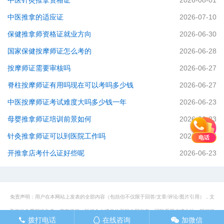
中医针灸推拿资格证
2026-08-01
中医推拿的适应证
2026-07-10
保健推拿师资格证就业方向
2026-06-30
国家保健按摩师证怎么考的
2026-06-28
按摩师证需要审核吗
2026-06-27
脊柱按摩师证有用吗现在可以考吗多少钱
2026-06-27
中医按摩师证考试难度大吗多少钱一年
2026-06-23
母婴推拿师证培训前景如何
2026-06-23
针灸推拿师证可以到医院工作吗
2026-06-23
电话
开推拿店考什么证好些呢
2026-06-23
免责声明：用户在本网站上发表的全部内容（包括但不仅限于回答/文章/评论/图片引用），文
章仅供免费阅读参考。若有侵权，版权个人或单位不想本网发布，可联系用户或本站，我们将
拨打电话
在线咨询
加微信
󦁁
󦊱
󦘑