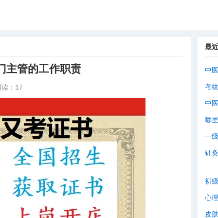
最
门主管的工作职责
中
考
阅读：17
中
哪
一
针
初
心
皮