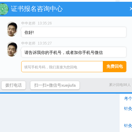
证书报名咨询中心
网
一步深造和专业培训。因为小儿推拿对于儿童生理、病理等方
专门的小儿推拿培训。这些培训机构会鉴定学生的知识水平和
申申老师
13:35:26
的学员。
你好!
猜
关证书，可以选择正规的中医学院、针灸推拿培训机构或在线
申申老师
13:35:27
中
书，需要通过专门的培训机构进行深造。无论选择哪种方式，
请告诉我你的手机号，或者加你手机号微信
和权威性，以确保学到的知识与技能达到一定的水平，并且获
劳
断提高自己的专业素养，不断追求进步，以成为一名合格的针
才
卫
拨打电话
扫一扫+微信号xuejiufa
累计回电98人
小儿推拿资格证么点击在线客服咨询吧
少
考
针
针