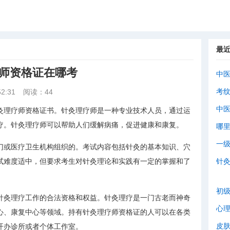
最
疗师资格证在哪考
中
考
2:31
阅读：44
中
灸理疗师资格证书。针灸理疗师是一种专业技术人员，通过运
疗。针灸理疗师可以帮助人们缓解病痛，促进健康和康复。
哪
一
门或医疗卫生机构组织的。考试内容包括针灸的基本知识、穴
试难度适中，但要求考生对针灸理论和实践有一定的掌握和了
针
初
针灸理疗工作的合法资格和权益。针灸理疗是一门古老而神奇
心
心、康复中心等领域。持有针灸理疗师资格证的人可以在各类
皮
开办诊所或者个体工作室。