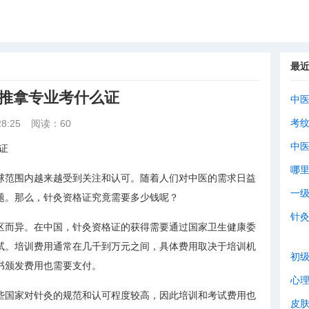
最
灸推拿专业考什么证
中
考
8:25
阅读：60
中
证
哪
球范围内越来越受到关注和认可。随着人们对中医的需求日益
一
题。那么，针灸资格证究竟需要多少钱呢？
针
区而异。在中国，针灸资格证的获得需要通过国家卫生健康委
试。培训费用通常在几千到万元之间，具体费用取决于培训机
初
书颁发费用也需要支付。
心
些国家对针灸的规范和认可程度较高，因此培训和考试费用也
皮