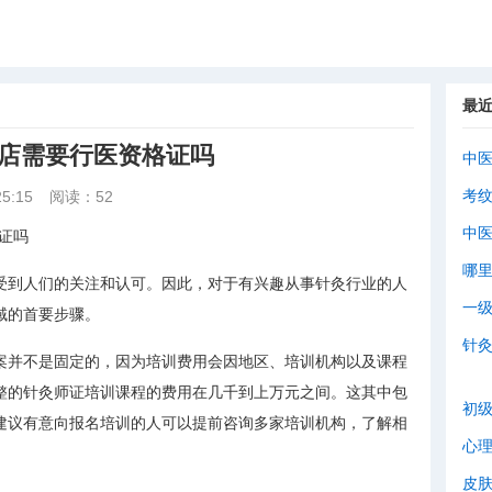
最
灸店需要行医资格证吗
中
考
5:15
阅读：52
中
证吗
哪
受到人们的关注和认可。因此，对于有兴趣从事针灸行业的人
一
域的首要步骤。
针
案并不是固定的，因为培训费用会因地区、培训机构以及课程
整的针灸师证培训课程的费用在几千到上万元之间。这其中包
初
建议有意向报名培训的人可以提前咨询多家培训机构，了解相
心
。
皮