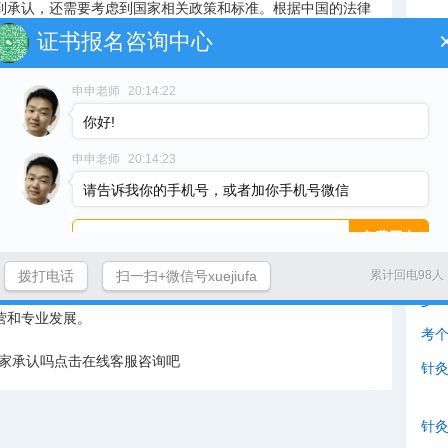
到承认，还需要考虑到国家相关政策和标准。根据中国的法律
证书报名咨询中心
网
准和监管，以确保医务人员的专业水平和医疗质量。从这个角
灸证可能只是一种职业培训证书，并不被国家视为医疗行为的
申申老师
20:14:22
你好!
猜
师证和推拿针灸证在不同地区和行业的承认程度也会有所不
申申老师
20:14:23
中
也有所不同，因此在有些地方，这些证书可能被普遍接受和认
请告诉我你的手机号，或者加你手机号微信
业考试和审查。
劳
推拿针灸证在国家范围内是否被承认，是一个复杂的问题。虽
才
技能和知识储备，但是否被国家视为医疗行为的资格认证还需
卫
拨打电话
扫一扫+微信号xuejiufa
累计回电98人
行业的人们来说，不仅需要持证上岗，还需要密切关注国家政
少
营和专业发展。
考
国家承认吗点击在线客服咨询吧
针
针