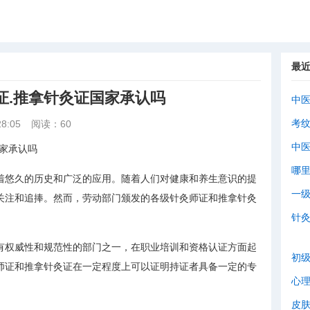
最
证.推拿针灸证国家承认吗
中
考
8:05
阅读：60
中
家承认吗
哪
着悠久的历史和广泛的应用。随着人们对健康和养生意识的提
一
关注和追捧。然而，劳动部门颁发的各级针灸师证和推拿针灸
针
有权威性和规范性的部门之一，在职业培训和资格认证方面起
初
师证和推拿针灸证在一定程度上可以证明持证者具备一定的专
心
皮