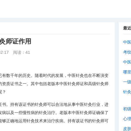
最
针灸师证作用
中
考
2:17
阅读：41
中
哪
已有数千年的历史。随着时代的发展，中医针灸也在不断演变
一
的资质证书之一。其中包括老版本中医针灸师证和高级针灸师
呢？
针
证书。持有该证书的针灸师可以合法地从事中医针灸行业，进
初
发病以及一些慢性病的针灸治疗。老版本中医针灸师证确保了
心
能够正确地运用针灸技术来治疗疾病。持有该证书的针灸师可
皮