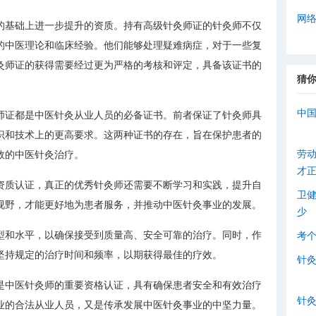
网
的基础上进一步提升的资质。持有高级针灸师证的针灸师不仅
的中医理论和临床经验。他们能够处理疑难病症，对于一些复
灸师证的获得需要经过更为严格的考核和评定，具备该证书的
猜
中
师证都是中医针灸从业人员的必备证书。前者保证了针灸师具
识和技术上的更高要求。这两种证书的存在，旨在保护患者的
劳
效的中医针灸治疗。
才
资质认证，真正的优秀针灸师还需要不断学习和实践，提升自
卫
视野，才能更好地为患者服务，并推动中医针灸事业的发展。
少
型和水平，以确保接受到质量高、安全可靠的治疗。同时，作
考
坚持规定的治疗时间和频率，以期获得最佳的疗效。
针
是中医针灸师的重要资格认证，具有确保患者安全和有效治疗
针
业的合法从业人员，又是传承发展中医针灸事业的中坚力量。