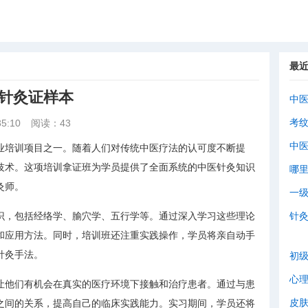
最
医针灸证样本
中
考
5:10
阅读：43
中
业培训项目之一。随着人们对传统中医疗法的认可度不断提
技术。这项培训拿证班为学员提供了全面系统的中医针灸知识
哪
灸师。
一
识，包括经络学、腧穴学、五行学等。通过深入学习这些理论
针
和应用方法。同时，培训班还注重实践操作，学员将亲自动手
针灸手法。
初
心
让他们有机会在真实的医疗环境下接触和治疗患者。通过与患
皮
之间的关系，提高自己的临床实践能力。实习期间，学员还将