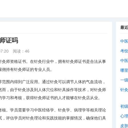
最
师证吗
中
考
7:20
阅读：46
中
针灸师资格证书。在针灸行业中，拥有针灸师证书是合法从事
雇佣持有针灸师证的专业人员。
哪
一
界范围内得到广泛应用。通过针灸可以调节人体的气血流动，
然而，由于针灸涉及到人体穴位和针具操作等技术，对针灸师
针
的学习和考核，获得针灸师证书的人才能够在针灸店从业。
初
考核。学员需要学习中医经络学、针灸学、病理学等相关理论
心
试，评估学员对针灸理论和实践技能的掌握情况，确保他们具
皮